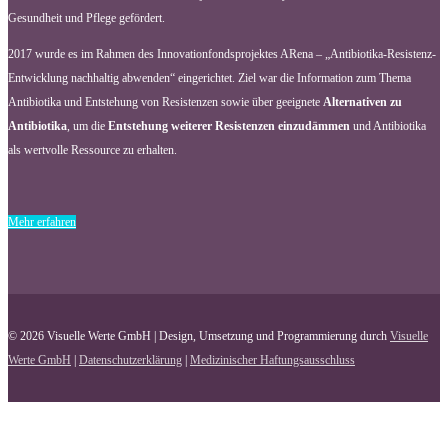
Gesundheit und Pflege gefördert.
2017 wurde es im Rahmen des Innovationfondsprojektes ARena – „Antibiotika-Resistenz-
Entwicklung nachhaltig abwenden“ eingerichtet. Ziel war die Information zum Thema
Antibiotika und Entstehung von Resistenzen sowie über geeignete
Alternativen zu
Antibiotika
, um die
Entstehung weiterer Resistenzen einzudämmen
und Antibiotika
als wertvolle Ressource zu erhalten.
Mehr erfahren
© 2026 Visuelle Werte GmbH | Design, Umsetzung und Programmierung durch
Visuelle
Werte GmbH
|
Datenschutzerklärung
|
Medizinischer Haftungsausschluss