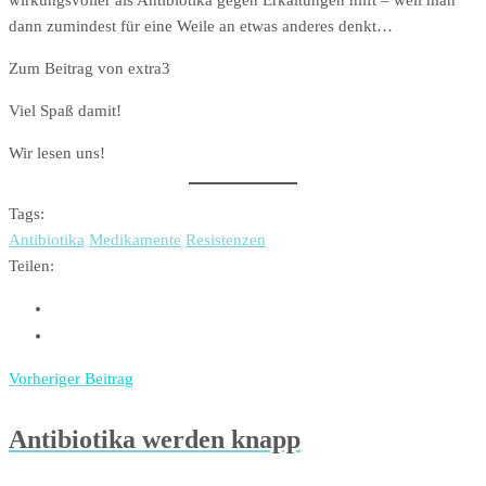
wirkungsvoller als Antibiotika gegen Erkältungen hilft – weil man
dann zumindest für eine Weile an etwas anderes denkt…
Zum Beitrag von extra3
Viel Spaß damit!
Wir lesen uns!
Tags:
Antibiotika
Medikamente
Resistenzen
Teilen:
Vorheriger Beitrag
Antibiotika werden knapp