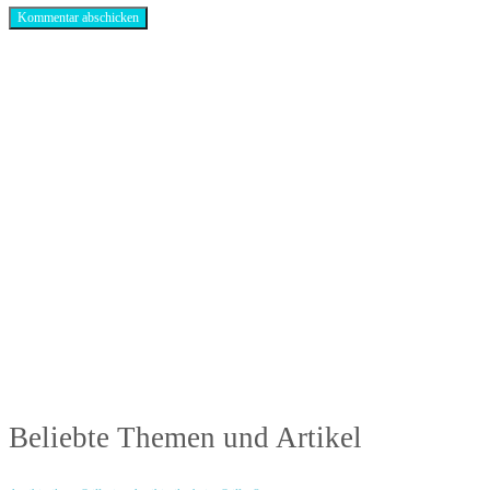
Antibiotika-Alternativen-Blog
In unserem Blog erhälst Du interessante und hilfreiche Infos rund um das Thema
Antibiotika.
Beliebte Themen und Artikel