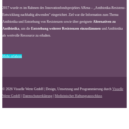
2017 wurde es im Rahmen des Innovationfondsprojektes ARena – „Antibiotika-Resistenz-
Entwicklung nachhaltig abwenden“ eingerichtet. Ziel war die Information zum Thema
Antibiotika und Entstehung von Resistenzen sowie über geeignete
Alternativen zu
Antibiotika
, um die
Entstehung weiterer Resistenzen einzudämmen
und Antibiotika
als wertvolle Ressource zu erhalten.
Mehr erfahren
© 2026 Visuelle Werte GmbH | Design, Umsetzung und Programmierung durch
Visuelle
Werte GmbH
|
Datenschutzerklärung
|
Medizinischer Haftungsausschluss