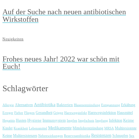
Auf der Suche nach neuen antibiotischen
Wirkstoffen
Neuigkeiten
Frohes neues Jahr! 2022 war schön mit
Euch!
Schlagwörter
Antibiotika
Bakterien
Erkältung
Allergie
Alternativen
Blasenentzündung
Entspannung
Harnwegsinfektion
Erreger
Fieber
Fliegen
Gesundheit
Grippe
Harnwegsinfekt
Hausmittel
Immunsystem
Keime
Husten
Hygiene
Hepatitis
Impfen
Impfschutz
Impfung
Infektion
Medikamente
Kinder
Mittelohrentzündung
Multiresistente
Krankheit
Lebensmittel
MRSA
Resistenzen
Keime
Multiresistenzen
Schnupfen
Nebenwirkungen
Reserveantibiotika
Sex