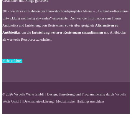
Gesundheit und Pflege gefördert.
2017 wurde es im Rahmen des Innovationfondsprojektes ARena – „Antibiotika-Resistenz-
Entwicklung nachhaltig abwenden“ eingerichtet. Ziel war die Information zum Thema
Antibiotika und Entstehung von Resistenzen sowie über geeignete
Alternativen zu
Antibiotika
, um die
Entstehung weiterer Resistenzen einzudämmen
und Antibiotika
als wertvolle Ressource zu erhalten.
Mehr erfahren
© 2026 Visuelle Werte GmbH | Design, Umsetzung und Programmierung durch
Visuelle
Werte GmbH
|
Datenschutzerklärung
|
Medizinischer Haftungsausschluss