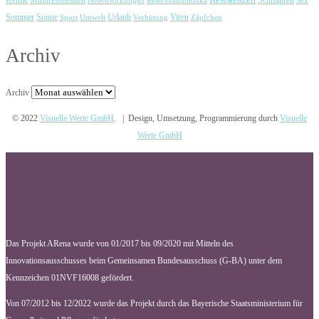
Keime
Multiresistenzen
Schnupfen
Nebenwirkungen
Reserveantibiotika
Sex
Urlaub
Viren
Sommer
Sonne
Sport
Umwelt
Verhütung
Zäpfchen
Archiv
Archiv
© 2022
Visuelle Werte GmbH
. | Design, Umsetzung, Programmierung durch
Visuelle
Werte GmbH
Das Projekt ARena wurde von 01/2017 bis 09/2020 mit Mitteln des
Innovationsausschusses beim Gemeinsamen Bundesausschuss (G-BA) unter dem
Kennzeichen 01NVF16008 gefördert.
Von 07/2012 bis 12/2022 wurde das Projekt durch das Bayerische Staatsministerium für