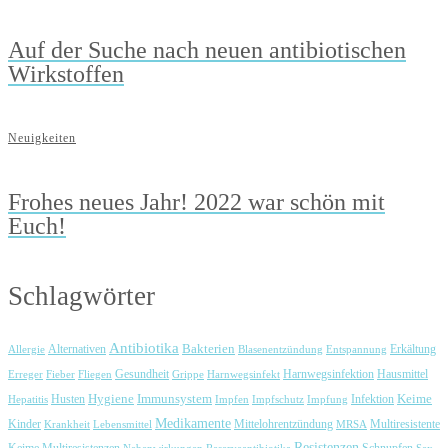
Auf der Suche nach neuen antibiotischen
Wirkstoffen
Neuigkeiten
Frohes neues Jahr! 2022 war schön mit
Euch!
Schlagwörter
Antibiotika
Bakterien
Erkältung
Allergie
Alternativen
Blasenentzündung
Entspannung
Harnwegsinfektion
Erreger
Fieber
Fliegen
Gesundheit
Grippe
Harnwegsinfekt
Hausmittel
Immunsystem
Keime
Husten
Hygiene
Hepatitis
Impfen
Impfschutz
Impfung
Infektion
Medikamente
Kinder
Mittelohrentzündung
Multiresistente
Krankheit
Lebensmittel
MRSA
Resistenzen