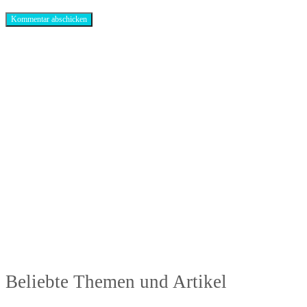
Antibiotika-Alternativen-Blog
In unserem Blog erhälst Du interessante und hilfreiche Infos rund um das Thema
Antibiotika.
Beliebte Themen und Artikel