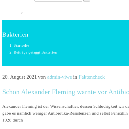
Bakterien
Startseite
Beiträge getaggt Bakterien
20. August 2021
von
admin-viwe
in
Faktencheck
Schon Alexander Fleming warnte vor Antibio
Alexander Fleming ist der Wissenschaftler, dessen Schludrigkeit wir 
gäbe es nämlich weniger Antibiotika-Resistenzen und selbst Penicill
1928 durch