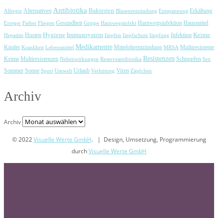
Antibiotika
Bakterien
Erkältung
Allergie
Alternativen
Blasenentzündung
Entspannung
Harnwegsinfektion
Erreger
Fieber
Fliegen
Gesundheit
Grippe
Harnwegsinfekt
Hausmittel
Immunsystem
Keime
Husten
Hygiene
Hepatitis
Impfen
Impfschutz
Impfung
Infektion
Medikamente
Kinder
Mittelohrentzündung
Multiresistente
Krankheit
Lebensmittel
MRSA
Resistenzen
Keime
Multiresistenzen
Schnupfen
Nebenwirkungen
Reserveantibiotika
Sex
Urlaub
Viren
Sommer
Sonne
Sport
Umwelt
Verhütung
Zäpfchen
Archiv
Archiv
© 2022
Visuelle Werte GmbH
. | Design, Umsetzung, Programmierung
durch
Visuelle Werte GmbH