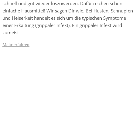
schnell und gut wieder loszuwerden. Dafür reichen schon
einfache Hausmittel! Wir sagen Dir wie. Bei Husten, Schnupfen
und Heiserkeit handelt es sich um die typischen Symptome
einer Erkältung (grippaler Infekt). Ein grippaler Infekt wird
zumeist
Mehr erfahren
Antibiotika-Alternativen-Blog
In unserem Blog erhälst Du interessante und hilfreiche Infos rund um das
Thema Antibiotika.