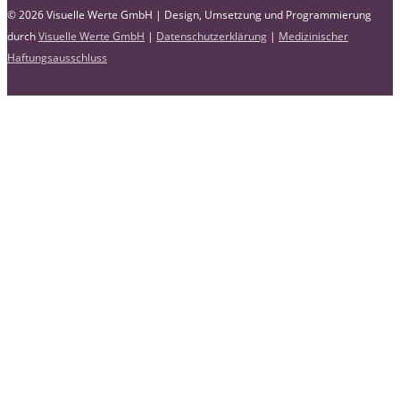
© 2026 Visuelle Werte GmbH | Design, Umsetzung und Programmierung
durch
Visuelle Werte GmbH
|
Datenschutzerklärung
|
Medizinischer
Haftungsausschluss