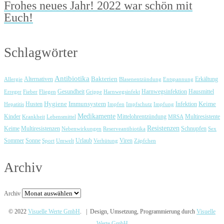
Frohes neues Jahr! 2022 war schön mit
Euch!
Schlagwörter
Antibiotika
Bakterien
Erkältung
Allergie
Alternativen
Blasenentzündung
Entspannung
Harnwegsinfektion
Erreger
Fieber
Fliegen
Gesundheit
Grippe
Harnwegsinfekt
Hausmittel
Immunsystem
Keime
Husten
Hygiene
Hepatitis
Impfen
Impfschutz
Impfung
Infektion
Medikamente
Kinder
Mittelohrentzündung
Multiresistente
Krankheit
Lebensmittel
MRSA
Resistenzen
Keime
Multiresistenzen
Schnupfen
Nebenwirkungen
Reserveantibiotika
Sex
Urlaub
Viren
Sommer
Sonne
Sport
Umwelt
Verhütung
Zäpfchen
Archiv
Archiv
© 2022
Visuelle Werte GmbH
. | Design, Umsetzung, Programmierung durch
Visuelle
Werte GmbH