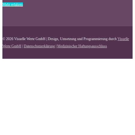
Mehr erfahren
© 2026 Visuelle Werte GmbH | Design, Umsetzung und Programmierung durch
Visuelle
Werte GmbH
|
Datenschutzerklärung
|
Medizinischer Haftungsausschluss