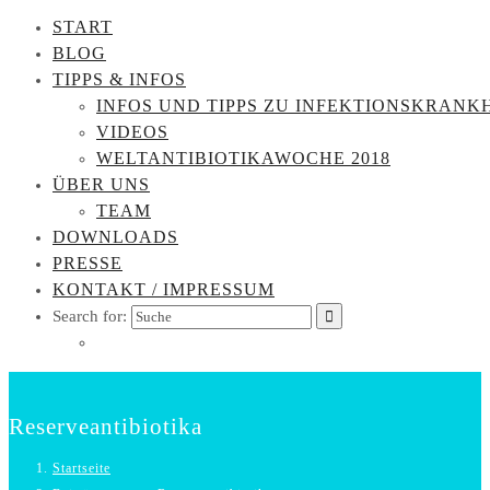
START
BLOG
TIPPS & INFOS
INFOS UND TIPPS ZU INFEKTIONSKRANK
VIDEOS
WELTANTIBIOTIKAWOCHE 2018
ÜBER UNS
TEAM
DOWNLOADS
PRESSE
KONTAKT / IMPRESSUM
Search for:
Reserveantibiotika
Startseite