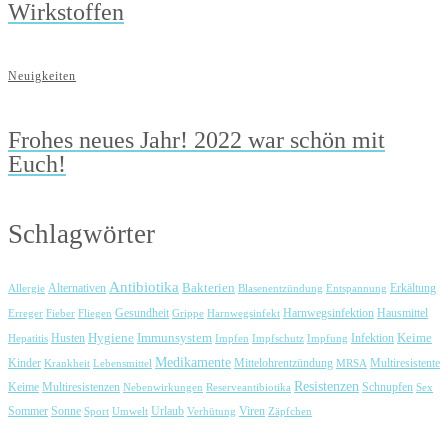
Wirkstoffen
Neuigkeiten
Frohes neues Jahr! 2022 war schön mit
Euch!
Schlagwörter
Antibiotika
Bakterien
Erkältung
Allergie
Alternativen
Blasenentzündung
Entspannung
Harnwegsinfektion
Erreger
Fieber
Fliegen
Gesundheit
Grippe
Harnwegsinfekt
Hausmittel
Immunsystem
Keime
Husten
Hygiene
Hepatitis
Impfen
Impfschutz
Impfung
Infektion
Medikamente
Kinder
Mittelohrentzündung
Multiresistente
Krankheit
Lebensmittel
MRSA
Resistenzen
Keime
Multiresistenzen
Schnupfen
Nebenwirkungen
Reserveantibiotika
Sex
Urlaub
Viren
Sommer
Sonne
Sport
Umwelt
Verhütung
Zäpfchen