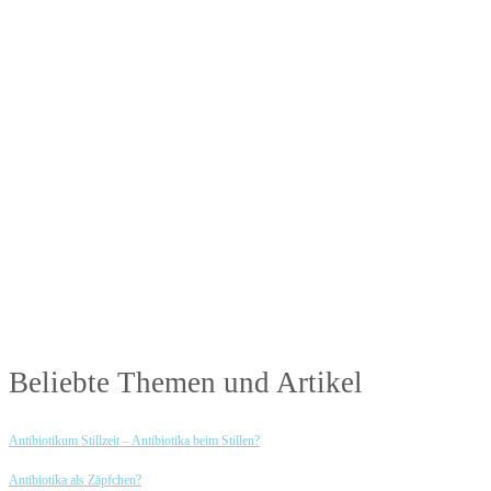
Antibiotika-Alternativen-Blog
In unserem Blog erhälst Du interessante und hilfreiche Infos rund um das Thema
Antibiotika.
Beliebte Themen und Artikel
Antibiotikum Stillzeit – Antibiotika beim Stillen?
Antibiotika als Zäpfchen?