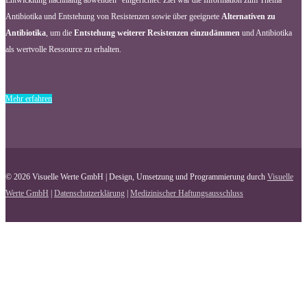
Entwicklung nachhaltig abwenden“ eingerichtet. Ziel war die Information zum Thema
Antibiotika und Entstehung von Resistenzen sowie über geeignete
Alternativen zu
Antibiotika
, um die
Entstehung weiterer Resistenzen einzudämmen
und Antibiotika
als wertvolle Ressource zu erhalten.
Mehr erfahren
© 2026 Visuelle Werte GmbH | Design, Umsetzung und Programmierung durch
Visuelle
Werte GmbH
|
Datenschutzerklärung
|
Medizinischer Haftungsausschluss