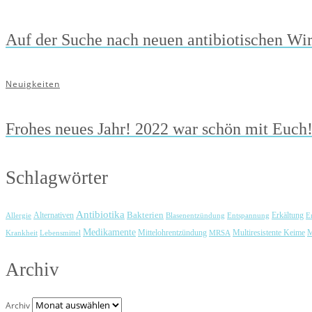
Auf der Suche nach neuen antibiotischen Wir
Neuigkeiten
Frohes neues Jahr! 2022 war schön mit Euch
Schlagwörter
Antibiotika
Bakterien
Erkältung
Allergie
Alternativen
Blasenentzündung
Entspannung
E
Medikamente
Mittelohrentzündung
Multiresistente Keime
M
Krankheit
Lebensmittel
MRSA
Archiv
Archiv