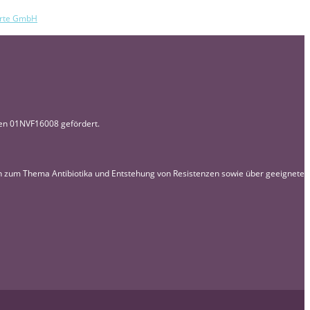
erte GmbH
en 01NVF16008 gefördert.
on zum Thema Antibiotika und Entstehung von Resistenzen sowie über geeignete