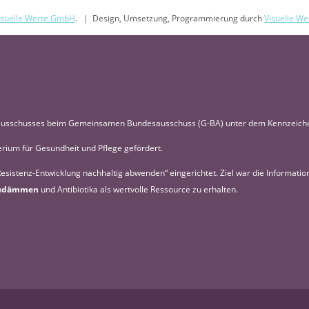
isuelle Werte GmbH
. | Design, Umsetzung, Programmierung durch
Visuelle W
onsausschusses beim Gemeinsamen Bundesausschuss (G-BA) unter dem Kennzeich
rium für Gesundheit und Pflege gefördert.
esistenz-Entwicklung nachhaltig abwenden“ eingerichtet. Ziel war die Informati
nzudämmen
und Antibiotika als wertvolle Ressource zu erhalten.