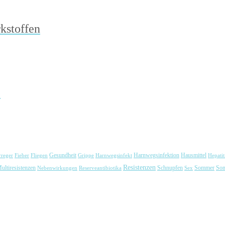
kstoffen
!
Harnwegsinfektion
rreger
Fieber
Fliegen
Gesundheit
Grippe
Harnwegsinfekt
Hausmittel
Hepatit
Resistenzen
ultiresistenzen
Schnupfen
Nebenwirkungen
Reserveantibiotika
Sex
Sommer
Son