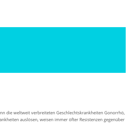
enn die weltweit verbreiteten Geschlechtskrankheiten Gonorrhö,
rankheiten auslösen, weisen immer öfter Resistenzen gegenüber