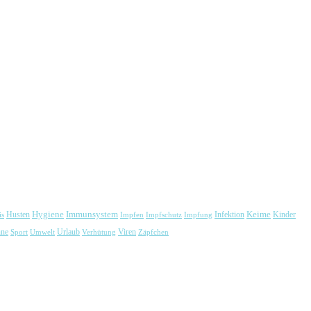
Immunsystem
Keime
Husten
Hygiene
Kinder
is
Impfen
Impfschutz
Impfung
Infektion
Urlaub
Viren
ne
Sport
Umwelt
Verhütung
Zäpfchen