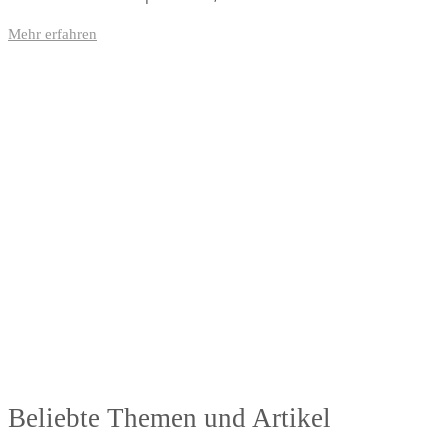
Mehr erfahren
Antibiotika-Alternativen-Blog
In unserem Blog erhälst Du interessante und hilfreiche Infos rund um das Them
Beliebte Themen und Artikel