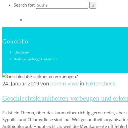
Search for:
Gonorrhö
Startseite
Beiträge getaggt Gonorrhö
24. Januar 2019
von
admin-viwe
in
Faktencheck
Geschlechtskrankheiten vorbeugen und erke
Es ist ein Thema, über das kaum einer richtig gerne redet, ab
Syphilis und Chlamydiose sind laut Weltgesundheitsorganisati
Antibiotika auf. Hauptsächlich, weil die Medikamente oft fehler