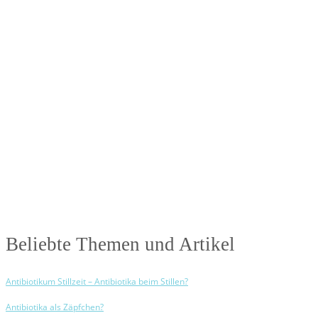
Antibiotika-Alternativen-Blog
In unserem Blog erhälst Du interessante und hilfreiche Infos rund um das
Thema Antibiotika.
Beliebte Themen und Artikel
Antibiotikum Stillzeit – Antibiotika beim Stillen?
Antibiotika als Zäpfchen?