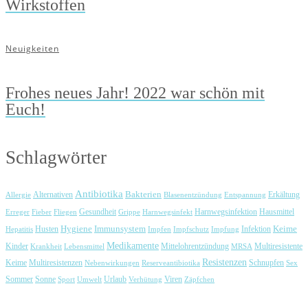
Wirkstoffen
Neuigkeiten
Frohes neues Jahr! 2022 war schön mit
Euch!
Schlagwörter
Antibiotika
Bakterien
Erkältung
Allergie
Alternativen
Blasenentzündung
Entspannung
Harnwegsinfektion
Erreger
Fieber
Fliegen
Gesundheit
Grippe
Harnwegsinfekt
Hausmittel
Immunsystem
Keime
Husten
Hygiene
Hepatitis
Impfen
Impfschutz
Impfung
Infektion
Medikamente
Kinder
Mittelohrentzündung
Multiresistente
Krankheit
Lebensmittel
MRSA
Resistenzen
Keime
Multiresistenzen
Schnupfen
Nebenwirkungen
Reserveantibiotika
Sex
Urlaub
Viren
Sommer
Sonne
Sport
Umwelt
Verhütung
Zäpfchen