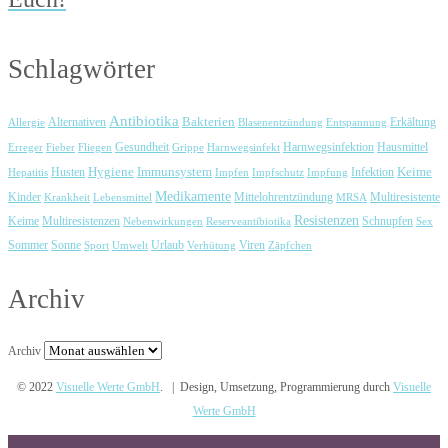
Schlagwörter
Antibiotika
Bakterien
Erkältung
Allergie
Alternativen
Blasenentzündung
Entspannung
Harnwegsinfektion
Erreger
Fieber
Fliegen
Gesundheit
Grippe
Harnwegsinfekt
Hausmittel
Immunsystem
Keime
Husten
Hygiene
Hepatitis
Impfen
Impfschutz
Impfung
Infektion
Medikamente
Kinder
Mittelohrentzündung
Multiresistente
Krankheit
Lebensmittel
MRSA
Resistenzen
Keime
Multiresistenzen
Schnupfen
Nebenwirkungen
Reserveantibiotika
Sex
Urlaub
Viren
Sommer
Sonne
Sport
Umwelt
Verhütung
Zäpfchen
Archiv
Archiv
© 2022
Visuelle Werte GmbH
. | Design, Umsetzung, Programmierung durch
Visuelle
Werte GmbH