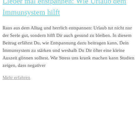
Lieber mal enstpannen: Wie Urlaub dem
Immunsystem hilft
Raus aus dem Alltag und herrlich entspannen: Urlaub tut nicht nur
der Seele gut, sondern hilft Dir auch gesund zu bleiben. In diesem
Beitrag erfährst Du, wie Entspannung dazu beitragen kann, Dein
Immunsystem zu stärken und weshalb Du Dir öfter eine kleine
Auszeit gönnen solltest. Wie Stress uns krank machen kann Studien
zeigen, dass negativer
Mehr erfahren
Antibiotika-Alternativen-Blog
In unserem Blog erhälst Du interessante und hilfreiche Infos rund um das Thema
Antibiotika.