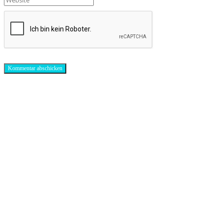
Antibiotika-Alternativen-Blog
In unserem Blog erhälst Du interessante und hilfreiche Infos rund um das
Thema Antibiotika.