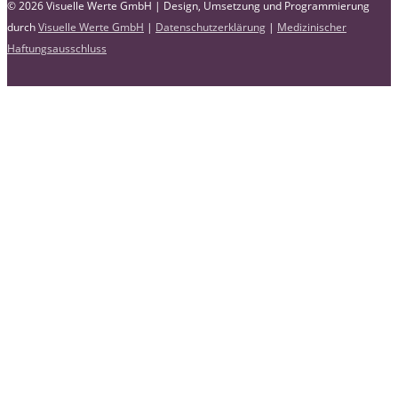
© 2026 Visuelle Werte GmbH | Design, Umsetzung und Programmierung
durch
Visuelle Werte GmbH
|
Datenschutzerklärung
|
Medizinischer
Haftungsausschluss