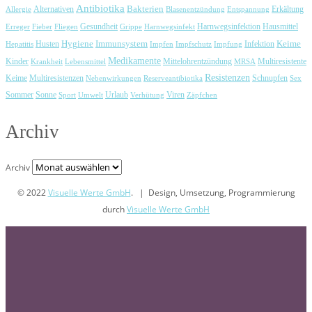
Antibiotika
Bakterien
Erkältung
Allergie
Alternativen
Blasenentzündung
Entspannung
Harnwegsinfektion
Erreger
Fieber
Fliegen
Gesundheit
Grippe
Harnwegsinfekt
Hausmittel
Immunsystem
Keime
Husten
Hygiene
Hepatitis
Impfen
Impfschutz
Impfung
Infektion
Medikamente
Kinder
Mittelohrentzündung
Multiresistente
Krankheit
Lebensmittel
MRSA
Resistenzen
Keime
Multiresistenzen
Schnupfen
Nebenwirkungen
Reserveantibiotika
Sex
Urlaub
Viren
Sommer
Sonne
Sport
Umwelt
Verhütung
Zäpfchen
Archiv
Archiv
© 2022
Visuelle Werte GmbH
. | Design, Umsetzung, Programmierung
durch
Visuelle Werte GmbH