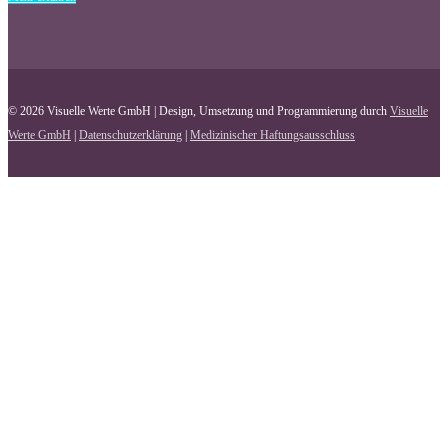
© 2026 Visuelle Werte GmbH | Design, Umsetzung und Programmierung durch
Visuelle
Werte GmbH
|
Datenschutzerklärung
|
Medizinischer Haftungsausschluss