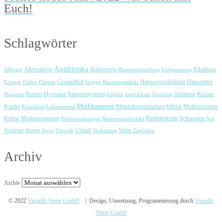
Euch!
Schlagwörter
Antibiotika
Bakterien
Erkältung
Allergie
Alternativen
Blasenentzündung
Entspannung
Harnwegsinfektion
Erreger
Fieber
Fliegen
Gesundheit
Grippe
Harnwegsinfekt
Hausmittel
Immunsystem
Keime
Husten
Hygiene
Hepatitis
Impfen
Impfschutz
Impfung
Infektion
Medikamente
Kinder
Mittelohrentzündung
Multiresistente
Krankheit
Lebensmittel
MRSA
Resistenzen
Keime
Multiresistenzen
Schnupfen
Nebenwirkungen
Reserveantibiotika
Sex
Urlaub
Viren
Sommer
Sonne
Sport
Umwelt
Verhütung
Zäpfchen
Archiv
Archiv
© 2022
Visuelle Werte GmbH
. | Design, Umsetzung, Programmierung durch
Visuelle
Werte GmbH