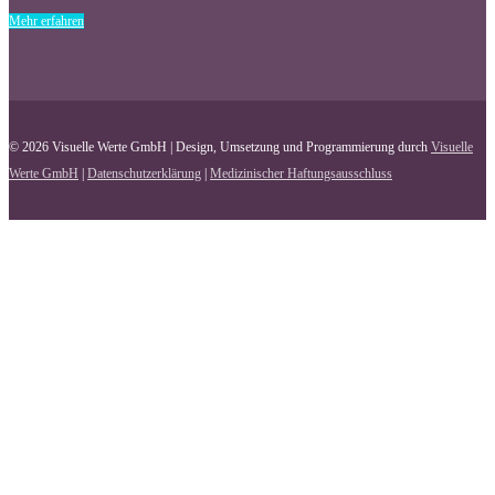
Mehr erfahren
© 2026 Visuelle Werte GmbH | Design, Umsetzung und Programmierung durch
Visuelle
Werte GmbH
|
Datenschutzerklärung
|
Medizinischer Haftungsausschluss