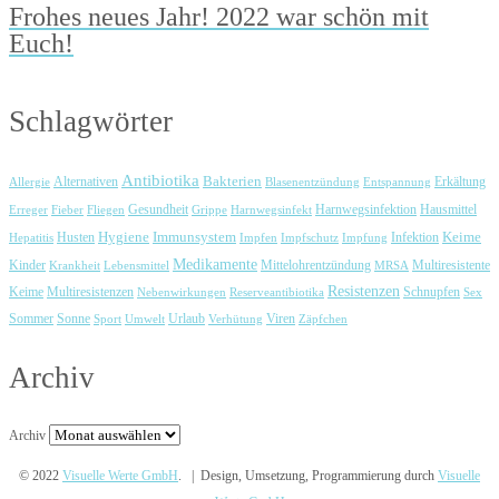
Frohes neues Jahr! 2022 war schön mit
Euch!
Schlagwörter
Antibiotika
Bakterien
Erkältung
Allergie
Alternativen
Blasenentzündung
Entspannung
Harnwegsinfektion
Erreger
Fieber
Fliegen
Gesundheit
Grippe
Harnwegsinfekt
Hausmittel
Immunsystem
Keime
Husten
Hygiene
Hepatitis
Impfen
Impfschutz
Impfung
Infektion
Medikamente
Kinder
Mittelohrentzündung
Multiresistente
Krankheit
Lebensmittel
MRSA
Resistenzen
Keime
Multiresistenzen
Schnupfen
Nebenwirkungen
Reserveantibiotika
Sex
Urlaub
Viren
Sommer
Sonne
Sport
Umwelt
Verhütung
Zäpfchen
Archiv
Archiv
© 2022
Visuelle Werte GmbH
. | Design, Umsetzung, Programmierung durch
Visuelle